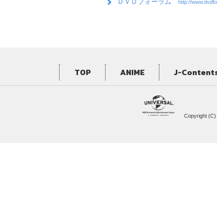
ＤＶＤフォーラム
http://www.dvdfo
TOP
ANIME
J-Content
Copyright (C)