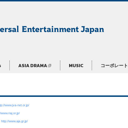
s
ASIA DRAMA
MUSIC
コーポレート
tp://www.jva-net.or.jp/
//www.riaj.or.jp/
http://www.aja.gr.jp/