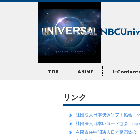
TOP
ANIME
J-Content
リンク
社団法人日本映像ソフト協会
ht
社団法人日本レコード協会
http:
有限責任中間法人日本動画協会