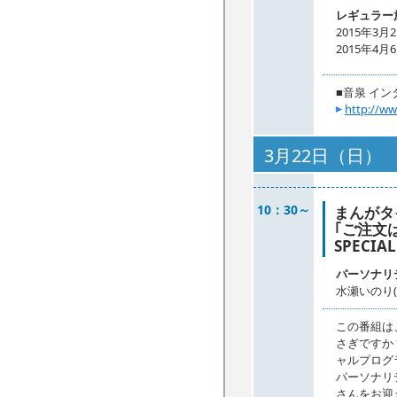
レギュラー
2015年3
2015年4
■音泉 イ
http://w
3月22日（日）
10：30～
まんがタイ
｢ご注文
SPECIAL
パーソナリ
水瀬いのり(
この番組は
さぎですか
ャルプログ
パーソナリ
さんをお迎