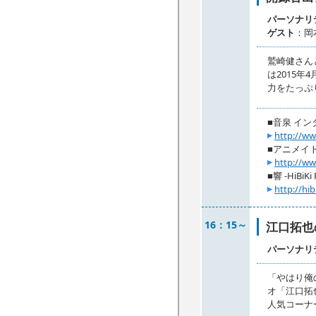
パーソナリ
ゲスト
：岡
鷲崎健さん
は2015
力をたっぷ
■音泉 イ
http://ww
■アニメイト
http://ww
■響 -HiBiKi 
http://hib
16：15～
江口拓也
パーソナリ
「やはり俺
オ「江口拓
人気コーナ