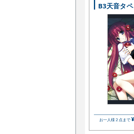
B3天音タ
お一人様２点まで