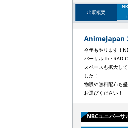
N
出展概要
AnimeJap
今年もやります！NB
バーサル the R
スペースも拡大して
した！
物販や無料配布も盛
お運びください！
NBCユニバーサル 