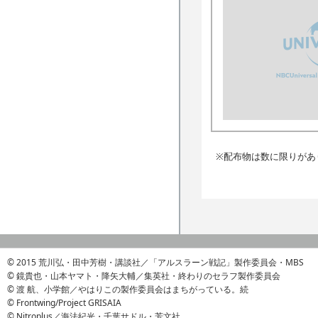
※配布物は数に限りがあ
© 2015 荒川弘・田中芳樹・講談社／「アルスラーン戦記」製作委員会・MBS
© 鏡貴也・山本ヤマト・降矢大輔／集英社・終わりのセラフ製作委員会
© 渡 航、小学館／やはりこの製作委員会はまちがっている。続
© Frontwing/Project GRISAIA
© Nitroplus／海法紀光・千葉サドル・芳文社