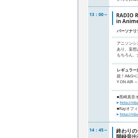
13：00～
RADIO 
in Anim
パーソナリ
アニソンシ
あり、妄想
もちろん、
レギュラー
超！A&G+に
Y ON AI
■黒崎真音
http://n
■Rayオフ
http://nb
14：45～
終わりの
開録音出