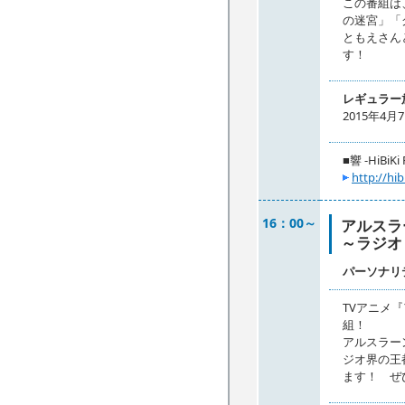
この番組は
の迷宮」「
ともえさん
す！
レギュラー
2015年4
■響 -HiBiKi 
http://hib
16：00～
アルスラ
～ラジオ
パーソナリ
TVアニメ
組！
アルスラー
ジオ界の王
ます！ ぜ