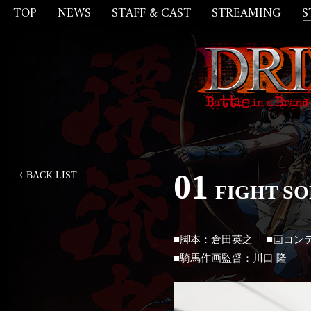
TOP
NEWS
STAFF & CAST
STREAMING
S
01
〈
BACK LIST
FIGHT S
■脚本：倉田英之
■画コン
■騎馬作画監督：川口 隆