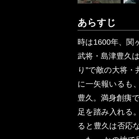
あらすじ
時は1600年、
武将・島津豊久は
り”で敵の大将・
に一矢報いるも
豊久。満身創痍
足を踏み入れる
ると豊久は否応