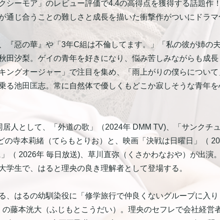
クシーモア」のレビュー評価で4.4の高得点を獲得する話題作
が通じ合うことの難しさと成長を描いた衝撃作がついにドラマ
、『惡の華』や「3年C組は不倫してます。」「私の彼が姉の
秋田汐梨。ゲイの青年を好きになり、悩み苦しみながらも成長
キングオージャー」で注目を集め、「雨上がりの僕らについて
乗る池田匡志。常に自然体で優しくもどこか寂しそうな青年を
して、「外道の歌」（2024年 DMM TV)、「サンクチュアリ -聖
などの寺本莉緒（てらもとりお）と、映画「決戦は日曜日」（ 202
」（ 2026年 毎日放送)、草川直弥（くさかわなおや）が出演
大学生で、はると理央の良き理解者として登場する。
る、はるの幼馴染役に「修学旅行で仲良くないグループに入りま
の藤本洸大（ふじもとこうだい）。理央のセフレで会社経営者役を「TO