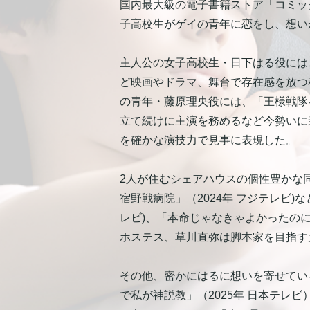
国内最大級の電子書籍ストア「コミッ
子高校生がゲイの青年に恋をし、想い
主人公の女子高校生・日下はる役には
ど映画やドラマ、舞台で存在感を放つ
の青年・藤原理央役には、「王様戦隊
立て続けに主演を務めるなど今勢いに
を確かな演技力で見事に表現した。
2人が住むシェアハウスの個性豊かな同居人と
宿野戦病院」（2024年 フジテレビ)
レビ)、「本命じゃなきゃよかったのに
ホステス、草川直弥は脚本家を目指す
その他、密かにはるに想いを寄せてい
で私が神説教」（2025年 日本テレビ）