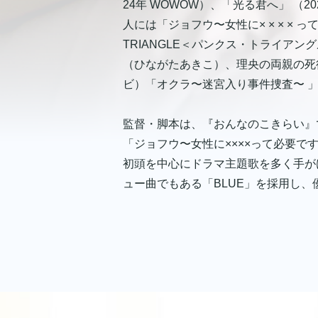
24年 WOWOW）、「光る君へ」 
人には「ジョフウ〜女性に× × × ×
TRIANGLE＜パンクス・トライアング
（ひながたあきこ）、理央の両親の死
ビ）「オクラ〜迷宮入り事件捜査〜 」
監督・脚本は、『おんなのこきらい』
「ジョフウ〜女性に××××って必要で
初頭を中心にドラマ主題歌を多く手がけ
ュー曲でもある「BLUE」を採用し