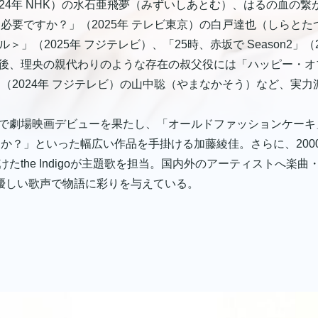
（2024年 NHK）の水石亜飛夢（みずいしあとむ）、はるの血
 って必要ですか？」（2025年 テレビ東京）の白戸達也（しらと
ル＞」（2025年 フジテレビ）、「25時、赤坂で Season2」
後、理央の親代わりのような存在の叔父役には「ハッピー・オブ
（2024年 フジテレビ）の山中聡（やまなかそう）など、実
で劇場映画デビューを果たし、「オールドファッションケーキ
すか？」といった幅広い作品を手掛ける加藤綾佳。さらに、200
たthe Indigoが主題歌を担当。国内外のアーティストへ楽
、優しい歌声で物語に彩りを与えている。