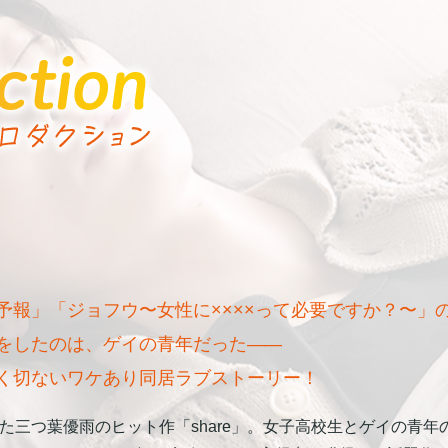
予報」「ジョフウ〜女性に××××って必要ですか？〜」
をしたのは、ゲイの青年だった
――
く切ないワケあり同居ラブストーリー！
た三つ葉優雨のヒット作「share」。女子高校生とゲイの青年