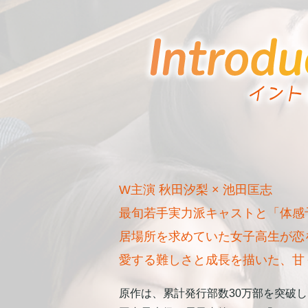
W主演 秋田汐梨 × 池田匡志
最旬若手実力派キャストと「体感
居場所を求めていた女子高生が恋
愛する難しさと成長を描いた、甘
原作は、累計発行部数30万部を突破し