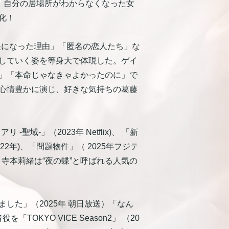
！ 自分の居場所がわからなくなった女
化！
夫になった理由」「匿名の恋人たち」な
していく姿を等身大で体現した。ゲイ
」「本命じゃなきゃよかったのに」で
心情豊かに演じ、好きな気持ちの葛藤
域-」（2023年 Netflix)、 「新
2年)、「問題物件」（ 2025年フジテ
。寺本莉緒は“夜の蝶”と呼ばれる人気の
した」（2025年 朝日放送）「なん
KYO VICE Season2」 （20