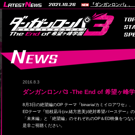
2021.10.26
『ダンガンロンパ』、『
TO
ST
SPE
N
EWS
2016.8.3
ダンガンロンパ3 -The End of 希望ヶ
8月3日の絶望編のOP テーマ『binaria/カミイロアワセ』、
EDテーマ『狛枝凪斗(cv.緒方恵美)/絶対希望バースデー』
「未来編」と「絶望編」のそれぞれのOP＆ED映像をつな
是非ご視聴ください。